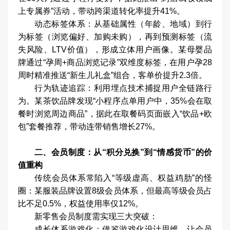
上专属券”活动，带动跨渠道转化率提升41%。
动态标签体系：从基础属性（年龄、地域）到行
为标签（浏览偏好、加购未购），再到预测标签（流
失风险、LTV价值），形成立体用户画像。某母婴品
牌通过“孕周+商品浏览记录”双维度标签，在用户孕28
周时精准推送“新生儿礼盒”组合，客单价提升2.3倍。
行为轨迹追踪：利用埋点技术捕捉用户全链路行
为。某茶饮品牌发现“小程序点单用户中，35%会在取
餐时浏览周边商品”，据此在取餐码页面嵌入“饮品+欧
包”套餐推荐，带动连带销售增长27%。
二、会员制度：从“积分兑换”到“情感货币”的价
值重构
传统会员体系常陷入“等级虚高、权益鸡肋”的怪
圈：某服装品牌设置8级会员体系，但最高等级会员占
比不足0.5%，权益使用率仅12%。
新零售会员制度需实现三大突破：
成长体系游戏化：借鉴游戏化设计思维，让会员