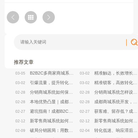
推荐文章
B2B2C多商家商城系统，帮你砍掉80%无效运营成本
精准触达，长效增长——成都小程序商城系统精准营销方法解析
03-05
03-02
引爆流量，提升转化——成都小程序商城系统活动策划实战方案
精准锁客，高效转化——成都小程序商城系统社群搭建全攻略
03-02
03-02
分销商城系统如何保证用户获得良好使用体验？
分销商城系统怎样设计用户引导与转化率提升策略？
02-28
02-28
本地优势凸显｜成都商城系统开发，选对本地服务商少走90%弯路
成都商城系统开发，中小企业别再为“无效开发”浪费成本
02-28
02-28
避坑指南！成都B2C商城系统选型，本地企业必看的核心要点
获客难、留存低？成都B2C商城系统帮本地企业破局电商困局
02-27
02-27
新零售商城系统如何开展限时秒杀营销活动？
新零售商城系统如何开展优惠券营销活动？
02-12
02-12
破局分销困局：用数据分析解锁商城增长密码
转化低迷、响应滞后、决策盲目？B2C商城系统激活企业增效新动能
02-09
02-04