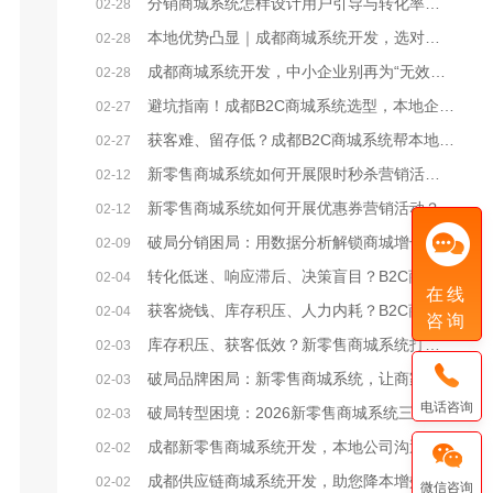
分销商城系统怎样设计用户引导与转化率提升策略？
02-28
本地优势凸显｜成都商城系统开发，选对本地服务商少走90%弯路
02-28
成都商城系统开发，中小企业别再为“无效开发”浪费成本
02-28
避坑指南！成都B2C商城系统选型，本地企业必看的核心要点
02-27
获客难、留存低？成都B2C商城系统帮本地企业破局电商困局
02-27
新零售商城系统如何开展限时秒杀营销活动？
02-12
新零售商城系统如何开展优惠券营销活动？
02-12
破局分销困局：用数据分析解锁商城增长密码
02-09
转化低迷、响应滞后、决策盲目？B2C商城系统激活企业增效新动能
02-04
在线
获客烧钱、库存积压、人力内耗？B2C商城系统破解企业降本三大困局
02-04
咨询
库存积压、获客低效？新零售商城系统打通企业降本增效任督二脉
02-03
破局品牌困局：新零售商城系统，让商家从“卖货”到“立牌”
02-03
电话咨询
破局转型困境：2026新零售商城系统三大核心发展方向
02-03
成都新零售商城系统开发，本地公司沟通便利/价格实惠
02-02
成都供应链商城系统开发，助您降本增效
02-02
微信咨询