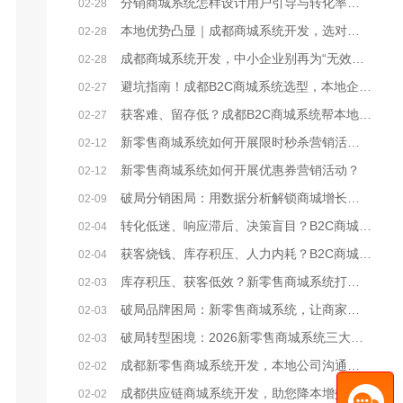
分销商城系统怎样设计用户引导与转化率提升策略？
02-28
本地优势凸显｜成都商城系统开发，选对本地服务商少走90%弯路
02-28
成都商城系统开发，中小企业别再为“无效开发”浪费成本
02-28
避坑指南！成都B2C商城系统选型，本地企业必看的核心要点
02-27
获客难、留存低？成都B2C商城系统帮本地企业破局电商困局
02-27
新零售商城系统如何开展限时秒杀营销活动？
02-12
新零售商城系统如何开展优惠券营销活动？
02-12
破局分销困局：用数据分析解锁商城增长密码
02-09
转化低迷、响应滞后、决策盲目？B2C商城系统激活企业增效新动能
02-04
获客烧钱、库存积压、人力内耗？B2C商城系统破解企业降本三大困局
02-04
库存积压、获客低效？新零售商城系统打通企业降本增效任督二脉
02-03
破局品牌困局：新零售商城系统，让商家从“卖货”到“立牌”
02-03
破局转型困境：2026新零售商城系统三大核心发展方向
02-03
成都新零售商城系统开发，本地公司沟通便利/价格实惠
02-02
成都供应链商城系统开发，助您降本增效
02-02