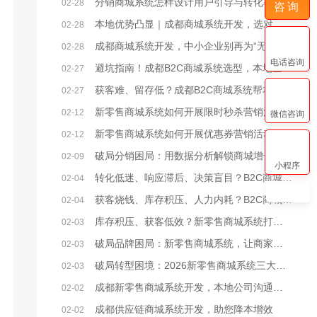
分销商城系统怎样设计用户引导与转化率提升策略？
02-28
咨询
本地优势凸显｜成都商城系统开发，选对本地服务商少走90%弯路
02-28
成都商城系统开发，中小企业别再为“无效开发”浪费成本
02-28
电话咨询
避坑指南！成都B2C商城系统选型，本地企业必看的核心要点
02-27
获客难、留存低？成都B2C商城系统帮本地企业破局电商困局
02-27
新零售商城系统如何开展限时秒杀营销活动？
02-12
微信咨询
新零售商城系统如何开展优惠券营销活动？
02-12
破局分销困局：用数据分析解锁商城增长密码
02-09
小程序
转化低迷、响应滞后、决策盲目？B2C商城系统激活企业增效新动能
02-04
获客烧钱、库存积压、人力内耗？B2C商城系统破解企业降本三大困局
02-04
库存积压、获客低效？新零售商城系统打通企业降本增效任督二脉
02-03
破局品牌困局：新零售商城系统，让商家从“卖货”到“立牌”
02-03
破局转型困境：2026新零售商城系统三大核心发展方向
02-03
成都新零售商城系统开发，本地公司沟通便利/价格实惠
02-02
成都供应链商城系统开发，助您降本增效
02-02