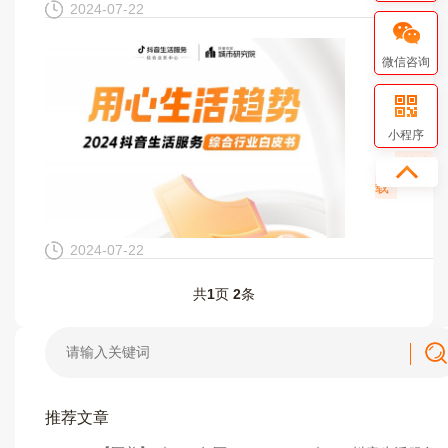
为、搜索行
2024-07-22
为，聚焦医
行业讨论热
《2024
微信咨询
较高的项目
得出医美行
生活服务业
人群基本画
人们的日常
小程序
及人群变化
活息息相关
前往下
势。...
是国民经济
载
重要组成部
分。对于缓
就业压力，
2024-07-22
进了经济发
具有重要意
共
1
页
2
条
义。随着人
生活水平的
高和生活方
的改变，生
服务业的需
推荐文章
也在不断增