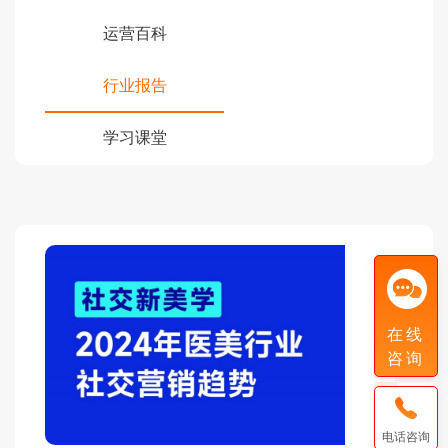
运营百科
行业报告
学习课堂
【医美】《2024年医
基于2023
消费者在抖
在线
音、快手、
咨询
前往下
红书、B站
载
微博、微信
平台的浏览
电话咨询