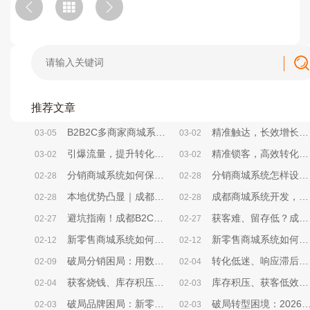
推荐文章
B2B2C多商家商城系统，帮你砍掉80%无效运营成本
精准触达，长效增长——成都小程序商城系统精准营销方法解析
03-05
03-02
引爆流量，提升转化——成都小程序商城系统活动策划实战方案
精准锁客，高效转化——成都小程序商城系统社群搭建全攻略
03-02
03-02
分销商城系统如何保证用户获得良好使用体验？
分销商城系统怎样设计用户引导与转化率提升策略？
02-28
02-28
本地优势凸显｜成都商城系统开发，选对本地服务商少走90%弯路
成都商城系统开发，中小企业别再为“无效开发”浪费成本
02-28
02-28
避坑指南！成都B2C商城系统选型，本地企业必看的核心要点
获客难、留存低？成都B2C商城系统帮本地企业破局电商困局
02-27
02-27
新零售商城系统如何开展限时秒杀营销活动？
新零售商城系统如何开展优惠券营销活动？
02-12
02-12
破局分销困局：用数据分析解锁商城增长密码
转化低迷、响应滞后、决策盲目？B2C商城系统激活企业增效新动能
02-09
02-04
获客烧钱、库存积压、人力内耗？B2C商城系统破解企业降本三大困局
库存积压、获客低效？新零售商城系统打通企业降本增效任督二脉
02-04
02-03
破局品牌困局：新零售商城系统，让商家从“卖货”到“立牌”
破局转型困境：2026新零售商城系统三大核心发展方向
02-03
02-03