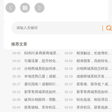
推荐文章
B2B2C多商家商城系统，帮你砍掉80%无效运营成本
精准触达，长效增长——成都小程序商城系统精准营销方法解析
03-05
03-02
引爆流量，提升转化——成都小程序商城系统活动策划实战方案
精准锁客，高效转化——成都小程序商城系统社群搭建全攻略
03-02
03-02
分销商城系统如何保证用户获得良好使用体验？
分销商城系统怎样设计用户引导与转化率提升策略？
02-28
02-28
本地优势凸显｜成都商城系统开发，选对本地服务商少走90%弯路
成都商城系统开发，中小企业别再为“无效开发”浪费成本
02-28
02-28
避坑指南！成都B2C商城系统选型，本地企业必看的核心要点
获客难、留存低？成都B2C商城系统帮本地企业破局电商困局
02-27
02-27
新零售商城系统如何开展限时秒杀营销活动？
新零售商城系统如何开展优惠券营销活动？
02-12
02-12
破局分销困局：用数据分析解锁商城增长密码
转化低迷、响应滞后、决策盲目？B2C商城系统激活企业增效新动能
02-09
02-04
获客烧钱、库存积压、人力内耗？B2C商城系统破解企业降本三大困局
库存积压、获客低效？新零售商城系统打通企业降本增效任督二脉
02-04
02-03