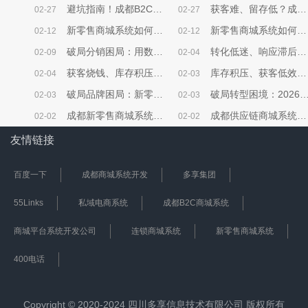
避坑指南！成都B2C商城系统选型，本地企业必看的核心要点
获客难、留存低？成都B2C商城系统帮本地企业破局电商困局
02-27
02-27
新零售商城系统如何开展限时秒杀营销活动？
新零售商城系统如何开展优惠券营销活动？
02-12
02-12
破局分销困局：用数据分析解锁商城增长密码
转化低迷、响应滞后、决策盲目？B2C商城系统激活企业增效新动能
02-09
02-04
获客烧钱、库存积压、人力内耗？B2C商城系统破解企业降本三大困局
库存积压、获客低效？新零售商城系统打通企业降本增效任督二脉
02-04
02-03
破局品牌困局：新零售商城系统，让商家从“卖货”到“立牌”
破局转型困境：2026新零售商城系统三大核心发展方向
02-03
02-03
成都新零售商城系统开发，本地公司沟通便利/价格实惠
成都供应链商城系统开发，助您降本增效
02-02
02-02
友情链接
百度一下
成都商城系统开发
多享集团
55Links
私域电商系统
成都B2C商城系统
商城平台系统开发公司
连锁商城系统
新零售商城系统
400电话
Copyright © 2020-2024 四川多享信息技术有限公司 版权所有